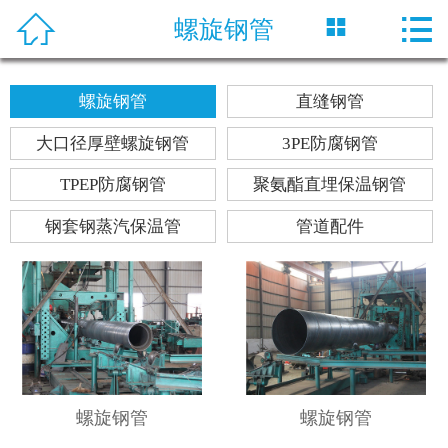




螺旋钢管
首页
关于神舟
螺旋钢管
直缝钢管
产品中心
大口径厚壁螺旋钢管
3PE防腐钢管
新闻资讯
TPEP防腐钢管
聚氨酯直埋保温钢管
钢套钢蒸汽保温管
管道配件
工程案例
生产工艺
在线留言
联系我们
螺旋钢管
螺旋钢管