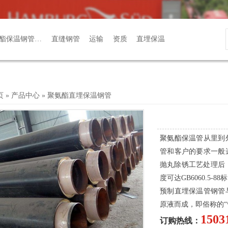
酯保温钢管…
直缝钢管
运输
资质
直埋保温
页
»
产品中心
»
聚氨酯直埋保温钢管
聚氨酯保温管从里到
管和客户的要求一般
抛丸除锈工艺处理后，钢
度可达GB6060.5
预制直埋保温管钢管
原液而成，即俗称的“
1503
订购热线：