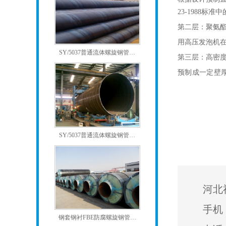
23-1988标准
第二层：聚氨
用高压发泡机
SY/5037普通流体螺旋钢管…
第三层：高密
预制成一定壁
SY/5037普通流体螺旋钢管…
河北
手机：
钢套钢衬FBE防腐螺旋钢管…