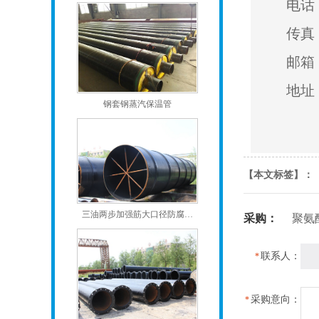
电话：
传真：
邮箱：
地址
钢套钢蒸汽保温管
【本文标签】：
三油两步加强筋大口径防腐…
采购：
聚氨
联系人：
*
采购意向：
*